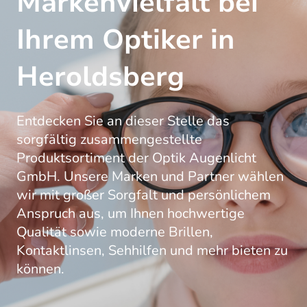
Markenvielfalt bei
Ihrem Optiker in
Heroldsberg
Entdecken Sie an dieser Stelle das
sorgfältig zusammengestellte
Produktsortiment der Optik Augenlicht
GmbH. Unsere Marken und Partner wählen
wir mit großer Sorgfalt und persönlichem
Anspruch aus, um Ihnen hochwertige
Qualität sowie moderne Brillen,
Kontaktlinsen, Sehhilfen und mehr bieten zu
können.